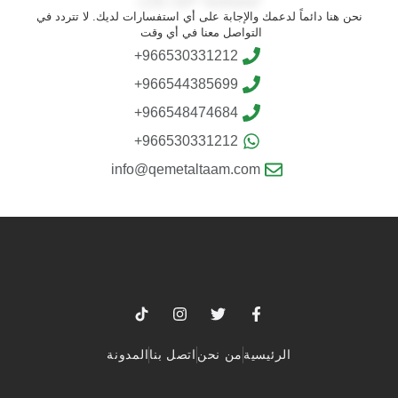
نحن هنا دائماً لدعمك والإجابة على أي استفسارات لديك. لا تتردد في
التواصل معنا في أي وقت
966530331212+
966544385699+
966548474684+
966530331212+
info@qemetaltaam.com
الرئيسية
من نحن
اتصل بنا
المدونة