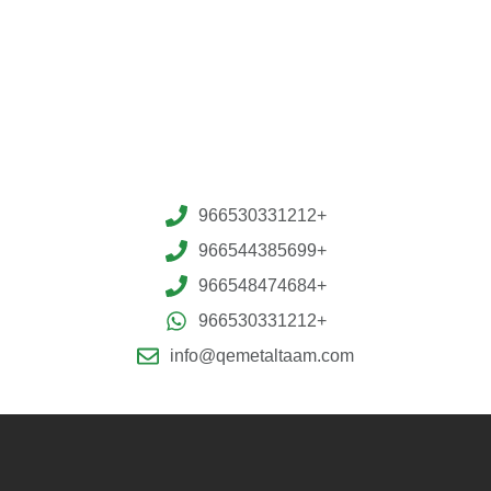
966530331212+
966544385699+
966548474684+
966530331212+
info@qemetaltaam.com