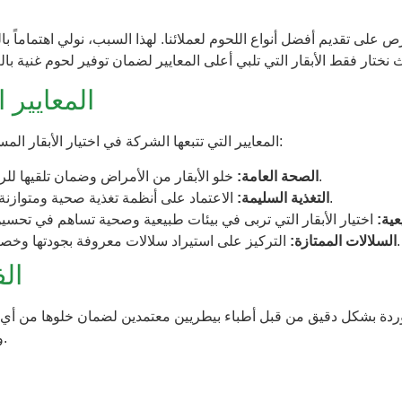
لى تقديم أفضل أنواع اللحوم لعملائنا. لهذا السبب، نولي اهتماماً بالغا
المعايير 
المعايير التي تتبعها الشركة في اختيار الأبقار المستوردة تتضمن النقاط التالية:
خلو الأبقار من الأمراض وضمان تلقيها للرعاية البيطرية اللازمة.
الصحة العامة:
الاعتماد على أنظمة تغذية صحية ومتوازنة تعزز من جودة اللحم.
التغذية السليمة:
عية:
التركيز على استيراد سلالات معروفة بجودتها وخصائصها الغذائية الفريدة.
السلالات الممتازة:
ال
ردة بشكل دقيق من قبل أطباء بيطريين معتمدين لضمان خلوها من أي أ
وفقًا للمعايير الدولية المتبعة.