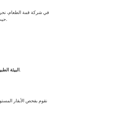
في شركة قمة الطعام، نحرص ع
حيث نختار فقط الأبقار التي تلبي أعلى المعايير لضمان توفير لحوم غنية بالعناصر الغذائية ونكهة مميزة.
اختيار الأبقار التي تربى في بيئات طبيعية وصحية تساهم في تحسين جودة المنتج النهائي.
البيئة الطبي
نقوم بفحص الأبقار المستو