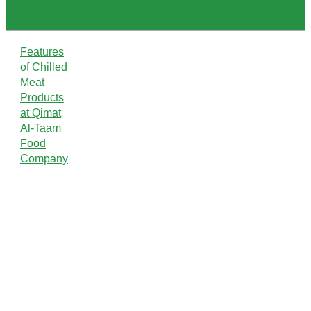
Features
of Chilled
Meat
Products
at Qimat
Al-Taam
Food
Company